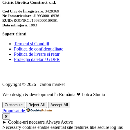
Cicîrîc Birotica Construct s.r.l.
Cod Unic de Înregistrare:
3429369
Nr. Înmatriculare:
J1993000169361
EUID:
ROONRC.J1993000169361
Data înfiinţării:
1993
Suport clienti
Termeni si Condiții
Politica de confidențialitate
Politica de livrare si retur
Protecția datelor / GDPR
Copyright © 2026 - carton market
Web design & development în România ❤ Lotca Studio
Customize
Reject All
Accept All
Propulsat de
✖
►
Cookie-uri necesare
Always Active
Necessary cookies enable essential site features like secure log-ins