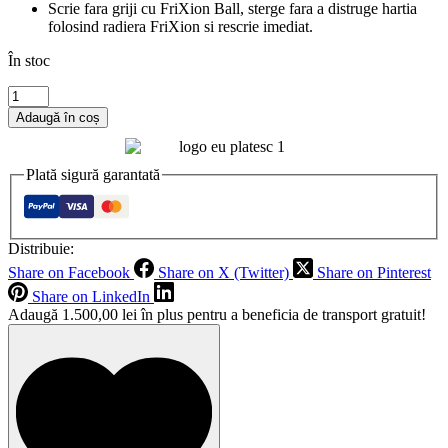
Scrie fara griji cu FriXion Ball, sterge fara a distruge hartia
folosind radiera FriXion si rescrie imediat.
În stoc
Cantitate
Rezerva
Adaugă în coș
/mina
pentru
Roller
Plată sigură garantată
gel
cu
rescriere,
frixion
Distribuie:
albastru
Share on Facebook
Share on X (Twitter)
Share on Pinterest
0.7mm
3buc/set
Share on LinkedIn
Adaugă
1.500,00
lei
în plus pentru a beneficia de transport gratuit!