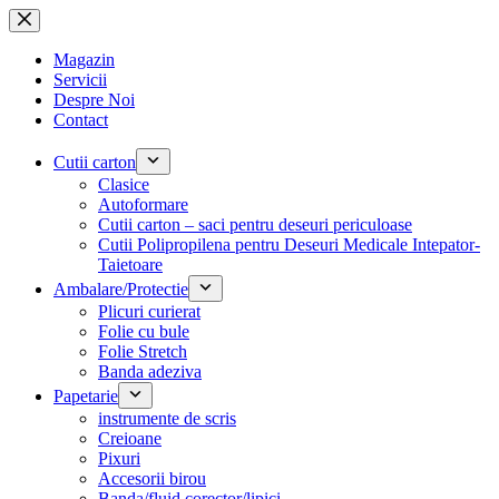
Sari
la
conținut
Magazin
Servicii
Despre Noi
Contact
Cutii carton
Clasice
Autoformare
Cutii carton – saci pentru deseuri periculoase
Cutii Polipropilena pentru Deseuri Medicale Intepator-
Taietoare
Ambalare/Protectie
Plicuri curierat
Folie cu bule
Folie Stretch
Banda adeziva
Papetarie
instrumente de scris
Creioane
Pixuri
Accesorii birou
Banda/fluid corector/lipici