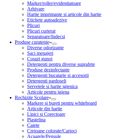
Marker/roller/evidentiatoare
Arhivare
Hartie imprimante si articole din hartie
Etichete autoadezive
Plicuri
Plicuri curierat
Separatoare/Indecsi
Produse curatenie
Diverse odorizante
Saci menajeri
Cosuri gunoi
Detergenti pentru diverse suprafete
Produse dezinfectante
Detergenti bucatarie si accesorii
Detergenti pardoseli
Servetele si hartie igienica
Articole pentru igiena
Rechizite Scolare
Markere si bureti pentru whiteboard
Articole din hartie
Lipici si Corectoare
Plastelina
Caiete
Creioane colorate/Carioci
Acuarele/Pensule