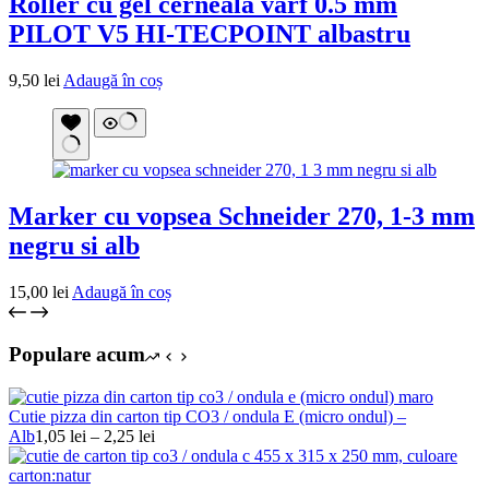
Roller cu gel cerneala varf 0.5 mm
PILOT V5 HI-TECPOINT albastru
9,50
lei
Adaugă în coș
Marker cu vopsea Schneider 270, 1-3 mm
negru si alb
15,00
lei
Adaugă în coș
Populare acum
Cutie pizza din carton tip CO3 / ondula E (micro ondul) –
Interval
Alb
1,05
lei
–
2,25
lei
de
prețuri: