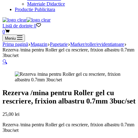
Materiale Didactice
Productie Publicitara
Listă de dorințe
0
Coș
0
de
Meniu
cumpărături
Prima pagină
Magazin
Papetarie
Marker/roller/evidentiatoare
Rezerva /mina pentru Roller gel cu rescriere, frixion albastru 0.7mm
3buc/set
🔍
Rezerva /mina pentru Roller gel cu
rescriere, frixion albastru 0.7mm 3buc/set
25,00
lei
Rezerva /mina pentru Roller gel cu rescriere, frixion albastru 0.7mm
3buc/set