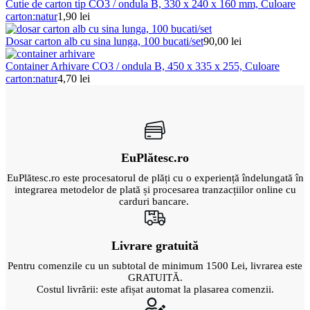
1,05 lei
Cutie de carton tip CO3 / ondula B, 330 x 240 x 160 mm, Culoare
până
carton:natur
1,90
lei
la
2,25 lei
Dosar carton alb cu sina lunga, 100 bucati/set
90,00
lei
Container Arhivare CO3 / ondula B, 450 x 335 x 255, Culoare
carton:natur
4,70
lei
EuPlătesc.ro
EuPlătesc.ro este procesatorul de plăți cu o experiență îndelungată în
integrarea metodelor de plată și procesarea tranzacțiilor online cu
carduri bancare.
Livrare gratuită
Pentru comenzile cu un subtotal de minimum 1500 Lei, livrarea este
GRATUITĂ.
Costul livrării: este afișat automat la plasarea comenzii.