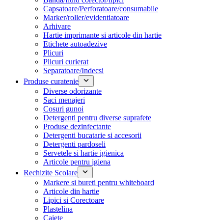
Capsatoare/Perforatoare/consumabile
Marker/roller/evidentiatoare
Arhivare
Hartie imprimante si articole din hartie
Etichete autoadezive
Plicuri
Plicuri curierat
Separatoare/Indecsi
Produse curatenie
Diverse odorizante
Saci menajeri
Cosuri gunoi
Detergenti pentru diverse suprafete
Produse dezinfectante
Detergenti bucatarie si accesorii
Detergenti pardoseli
Servetele si hartie igienica
Articole pentru igiena
Rechizite Scolare
Markere si bureti pentru whiteboard
Articole din hartie
Lipici si Corectoare
Plastelina
Caiete