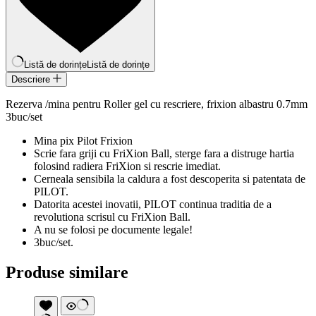
Listă de dorințe
Listă de dorințe
Descriere
Rezerva /mina pentru Roller gel cu rescriere, frixion albastru 0.7mm
3buc/set
Mina pix Pilot Frixion
Scrie fara griji cu FriXion Ball, sterge fara a distruge hartia
folosind radiera FriXion si rescrie imediat.
Cerneala sensibila la caldura a fost descoperita si patentata de
PILOT.
Datorita acestei inovatii, PILOT continua traditia de a
revolutiona scrisul cu FriXion Ball.
A nu se folosi pe documente legale!
3buc/set.
Produse similare