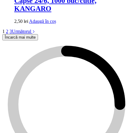
Capse 24/6, 1000 buc/cutie,
KANGARO
2,50
lei
Adaugă în coș
1
2
3
Următorul
Încarcă mai multe