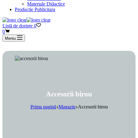
Materiale Didactice
Productie Publicitara
Listă de dorințe
0
Coș
0
de
Meniu
cumpărături
Accesorii birou
Prima pagină
Magazin
Accesorii birou