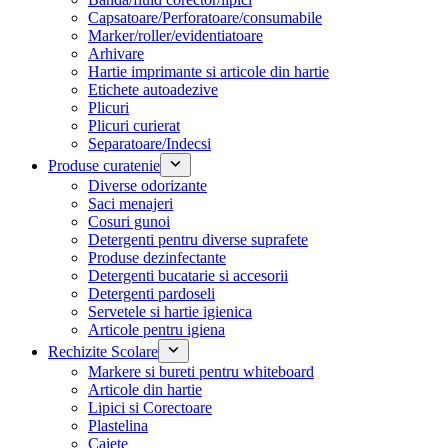
Capsatoare/Perforatoare/consumabile
Marker/roller/evidentiatoare
Arhivare
Hartie imprimante si articole din hartie
Etichete autoadezive
Plicuri
Plicuri curierat
Separatoare/Indecsi
Produse curatenie
Diverse odorizante
Saci menajeri
Cosuri gunoi
Detergenti pentru diverse suprafete
Produse dezinfectante
Detergenti bucatarie si accesorii
Detergenti pardoseli
Servetele si hartie igienica
Articole pentru igiena
Rechizite Scolare
Markere si bureti pentru whiteboard
Articole din hartie
Lipici si Corectoare
Plastelina
Caiete