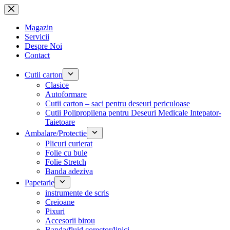
Sari
la
conținut
Magazin
Servicii
Despre Noi
Contact
Cutii carton
Clasice
Autoformare
Cutii carton – saci pentru deseuri periculoase
Cutii Polipropilena pentru Deseuri Medicale Intepator-
Taietoare
Ambalare/Protectie
Plicuri curierat
Folie cu bule
Folie Stretch
Banda adeziva
Papetarie
instrumente de scris
Creioane
Pixuri
Accesorii birou
Banda/fluid corector/lipici