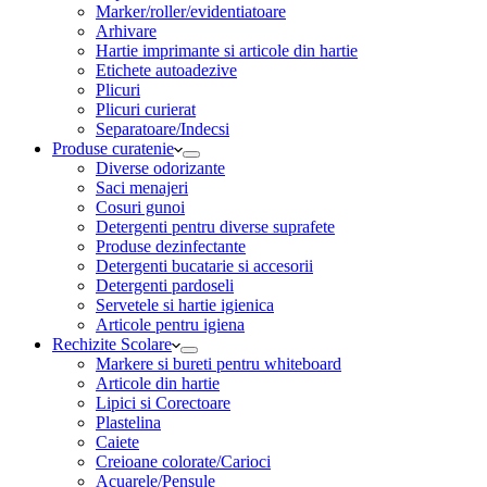
Marker/roller/evidentiatoare
Arhivare
Hartie imprimante si articole din hartie
Etichete autoadezive
Plicuri
Plicuri curierat
Separatoare/Indecsi
Produse curatenie
Diverse odorizante
Saci menajeri
Cosuri gunoi
Detergenti pentru diverse suprafete
Produse dezinfectante
Detergenti bucatarie si accesorii
Detergenti pardoseli
Servetele si hartie igienica
Articole pentru igiena
Rechizite Scolare
Markere si bureti pentru whiteboard
Articole din hartie
Lipici si Corectoare
Plastelina
Caiete
Creioane colorate/Carioci
Acuarele/Pensule