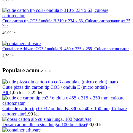
Cutie carton tip CO3 / ondula B 310 x 234 x 63, Culoare carton:natur,set 25
buc
40,00
lei
Container Arhivare CO3 / ondula B, 450 x 335 x 255, Culoare carton:natur
4,70
lei
Populare acum
Cutie pizza din carton tip CO3 / ondula E (micro ondul) –
Interval
Alb
1,05
lei
–
2,25
lei
de
prețuri:
1,05 lei
Cutie de carton tip CO3 / ondula B, 330 x 240 x 160 mm, Culoare
până
carton:natur
1,90
lei
la
2,25 lei
Dosar carton alb cu sina lunga, 100 bucati/set
90,00
lei