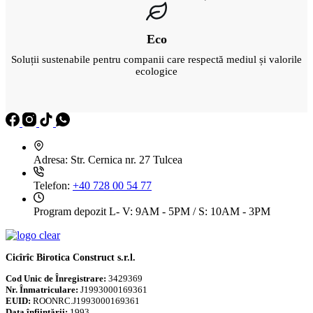
Eco
Soluții sustenabile pentru companii care respectă mediul și valorile
ecologice
Adresa:
Str. Cernica nr. 27 Tulcea
Telefon:
+40 728 00 54 77
Program depozit
L- V: 9AM - 5PM / S: 10AM - 3PM
Cicîrîc Birotica Construct s.r.l.
Cod Unic de Înregistrare:
3429369
Nr. Înmatriculare:
J1993000169361
EUID:
ROONRC.J1993000169361
Data înfiinţării:
1993