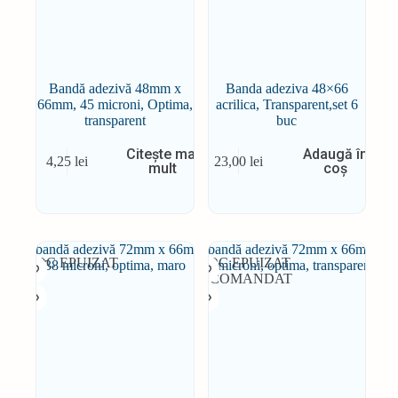
Bandă adezivă 48mm x
Banda adeziva 48×66
66mm, 45 microni, Optima,
acrilica, Transparent,set 6
transparent
buc
Citește mai
Adaugă în
4,25
lei
23,00
lei
mult
coș
STOC EPUIZAT
STOC EPUIZAT
RECOMANDAT