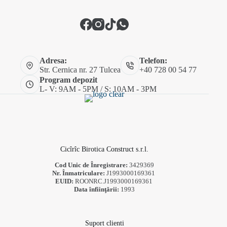
Adresa:
Telefon:
Str. Cernica nr. 27 Tulcea
+40 728 00 54 77
Program depozit
L- V: 9AM - 5PM / S: 10AM - 3PM
Cicîrîc Birotica Construct s.r.l.
Cod Unic de Înregistrare:
3429369
Nr. Înmatriculare:
J1993000169361
EUID:
ROONRC.J1993000169361
Data înfiinţării:
1993
Suport clienti