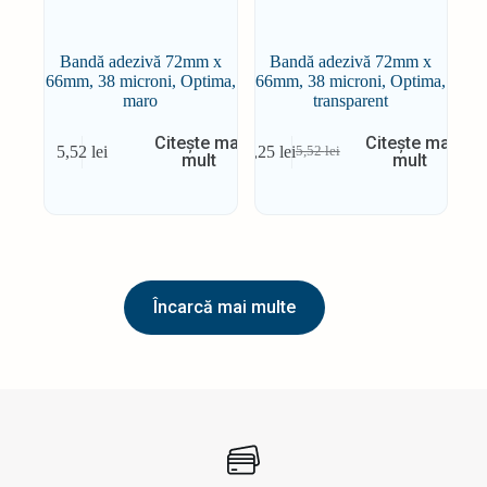
Bandă adezivă 72mm x
Bandă adezivă 72mm x
66mm, 38 microni, Optima,
66mm, 38 microni, Optima,
maro
transparent
Citește mai
Citește mai
5,52
lei
5,25
lei
5,52
lei
mult
mult
Prețul
Prețul
inițial
curent
a
este:
fost:
5,25 lei.
5,52 lei.
Încarcă mai multe