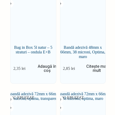
Bag in Box 5l natur – 5
Bandă adezivă 48mm x
straturi – ondula E+B
66mm, 38 microni, Optima,
maro
Adaugă în
Citește mai
2,35
lei
2,85
lei
coș
mult
STOC EPUIZAT
STOC EPUIZAT