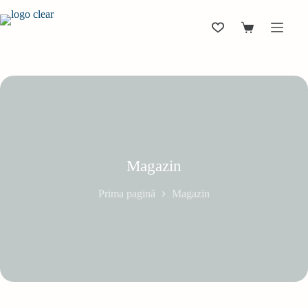
Sari
la
conținut
Coș
de
cumpărături
Magazin
Prima pagină
Magazin