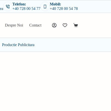
Telefon:
Mobil:
cea
+40 728 00 54 77
+40 728 00 54 78
Despre Noi
Contact
Coș
de
cumpărături
Productie Publicitara