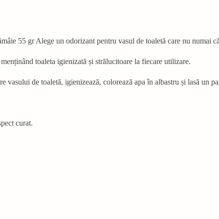
âie 55 gr Alege un odorizant pentru vasul de toaletă care nu numai că o
enținând toaleta igienizată și strălucitoare la fiecare utilizare.
cire vasului de toaletă, igienizează, colorează apa în albastru și lasă un 
pect curat.