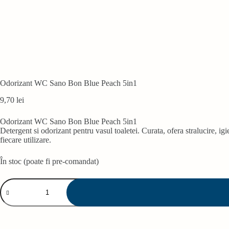
Odorizant WC Sano Bon Blue Peach 5in1
9,70
lei
Odorizant WC Sano Bon Blue Peach 5in1
Detergent si odorizant pentru vasul toaletei. Curata, ofera stralucire, i
fiecare utilizare.
În stoc (poate fi pre-comandat)
Cantitate
Odorizant
WC
Sano
Bon
Blue