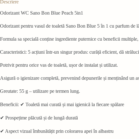
Descriere
Odorizant WC Sano Bon Blue Peach 5in1
Odorizant pentru vasul de toaletă Sano Bon Blue 5 în 1 cu parfum de lăm
Formula sa specială conține ingrediente puternice cu beneficii multiple, m
Caracteristici: 5 acțiuni într-un singur produs: curăță eficient, dă strălu
Potrivit pentru orice vas de toaletă, ușor de instalat și utilizat.
Asigură o igienizare completă, prevenind depunerile și menținând un as
Greutate: 55 g – utilizare pe termen lung.
Beneficii: ✔ Toaletă mai curată și mai igienică la fiecare spălare
✔ Prospețime plăcută și de lungă durată
✔ Aspect vizual îmbunătățit prin colorarea apei în albastru