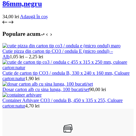
86mm,negru
34,00
lei
Adaugă în coș
Populare acum
Cutie pizza din carton tip CO3 / ondula E (micro ondul) –
Interval
Alb
1,05
lei
–
2,25
lei
de
prețuri:
1,05 lei
Cutie de carton tip CO3 / ondula B, 330 x 240 x 160 mm, Culoare
până
carton:natur
1,90
lei
la
2,25 lei
Dosar carton alb cu sina lunga, 100 bucati/set
90,00
lei
Container Arhivare CO3 / ondula B, 450 x 335 x 255, Culoare
carton:natur
4,70
lei