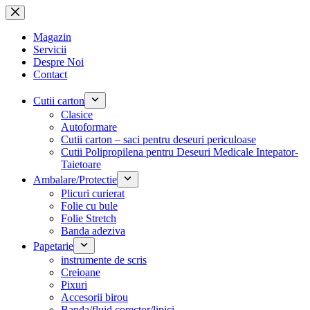
Sari
la
conținut
Magazin
Servicii
Despre Noi
Contact
Cutii carton
Clasice
Autoformare
Cutii carton – saci pentru deseuri periculoase
Cutii Polipropilena pentru Deseuri Medicale Intepator-
Taietoare
Ambalare/Protectie
Plicuri curierat
Folie cu bule
Folie Stretch
Banda adeziva
Papetarie
instrumente de scris
Creioane
Pixuri
Accesorii birou
Banda/fluid corector/lipici