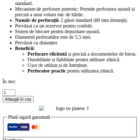
standard.
Mecanism de perforare puternic: Permite perforarea ușoară și
precisă a unui volum mic de hârtie.
Număr de perforații:
2 găuri standard (80 mm distanță).
Prevăzut cu un rezervor pentru confetti.
Sistem de blocare pentru depozitare ușoară.
Diametrul perforatiilor este de 5,5 mm.
Prevăzut cu distanțier.
Beneficii:
Perforare eficientă
și precisă a documentelor de birou.
Durabilitate și fiabilitate pentru utilizare zilnică.
Ușor de utilizat și de întreținut.
Perforator practic
pentru utilizarea zilnică.
În stoc
Cantitate
Perforator
Adaugă în coș
Kangaro
Perfo-
20,
Plată sigură garantată
20
coli,
metalic,negru