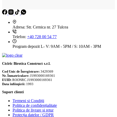
Adresa:
Str. Cernica nr. 27 Tulcea
Telefon:
+40 728 00 54 77
Program depozit
L- V: 9AM - 5PM / S: 10AM - 3PM
Cicîrîc Birotica Construct s.r.l.
Cod Unic de Înregistrare:
3429369
Nr. Înmatriculare:
J1993000169361
EUID:
ROONRC.J1993000169361
Data înfiinţării:
1993
Suport clienti
Termeni si Condiții
Politica de confidențialitate
Politica de livrare si retur
Protecția datelor / GDPR