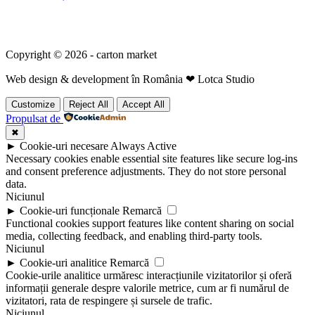
Copyright © 2026 - carton market
Web design & development în România ❤ Lotca Studio
Customize
Reject All
Accept All
Propulsat de
✖
►
Cookie-uri necesare
Always Active
Necessary cookies enable essential site features like secure log-ins
and consent preference adjustments. They do not store personal
data.
Niciunul
►
Cookie-uri funcționale
Remarcă
Functional cookies support features like content sharing on social
media, collecting feedback, and enabling third-party tools.
Niciunul
►
Cookie-uri analitice
Remarcă
Cookie-urile analitice urmăresc interacțiunile vizitatorilor și oferă
informații generale despre valorile metrice, cum ar fi numărul de
vizitatori, rata de respingere și sursele de trafic.
Niciunul