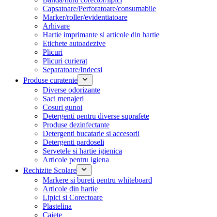
Capsatoare/Perforatoare/consumabile
Marker/roller/evidentiatoare
Arhivare
Hartie imprimante si articole din hartie
Etichete autoadezive
Plicuri
Plicuri curierat
Separatoare/Indecsi
Produse curatenie
Diverse odorizante
Saci menajeri
Cosuri gunoi
Detergenti pentru diverse suprafete
Produse dezinfectante
Detergenti bucatarie si accesorii
Detergenti pardoseli
Servetele si hartie igienica
Articole pentru igiena
Rechizite Scolare
Markere si bureti pentru whiteboard
Articole din hartie
Lipici si Corectoare
Plastelina
Caiete