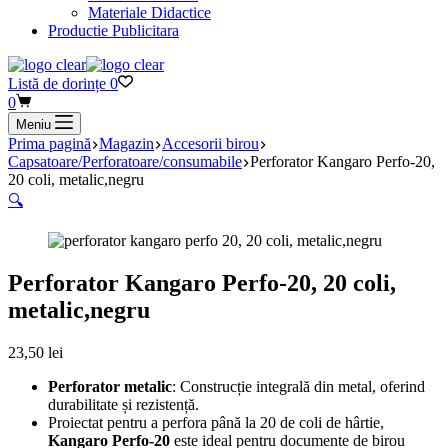
Materiale Didactice
Productie Publicitara
Listă de dorințe
0
Coș
0
de
Meniu
cumpărături
Prima pagină
Magazin
Accesorii birou
Capsatoare/Perforatoare/consumabile
Perforator Kangaro Perfo-20,
20 coli, metalic,negru
🔍
Perforator Kangaro Perfo-20, 20 coli,
metalic,negru
23,50
lei
Perforator metalic
: Construcție integrală din metal, oferind
durabilitate și rezistență.
Proiectat pentru a perfora până la 20 de coli de hârtie,
Kangaro Perfo-20
este ideal pentru documente de birou