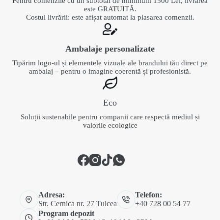
Pentru comenzile cu un subtotal de minimum 1500 Lei, livrarea
este GRATUITĂ.
Costul livrării: este afișat automat la plasarea comenzii.
Ambalaje personalizate
Tipărim logo-ul și elementele vizuale ale brandului tău direct pe
ambalaj – pentru o imagine coerentă și profesionistă.
Eco
Soluții sustenabile pentru companii care respectă mediul și
valorile ecologice
Adresa:
Telefon:
Str. Cernica nr. 27 Tulcea
+40 728 00 54 77
Program depozit