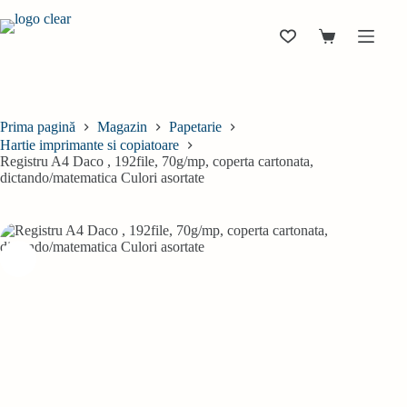
Sari
la
conținut
Coș
de
cumpărături
Prima pagină
Magazin
Papetarie
Hartie imprimante si copiatoare
Registru A4 Daco , 192file, 70g/mp, coperta cartonata,
dictando/matematica Culori asortate