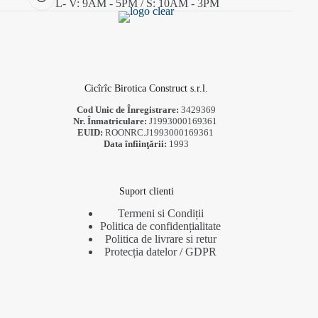
L- V: 9AM - 5PM / S: 10AM - 3PM
Cicîrîc Birotica Construct s.r.l.
Cod Unic de Înregistrare:
3429369
Nr. Înmatriculare:
J1993000169361
EUID:
ROONRC.J1993000169361
Data înfiinţării:
1993
Suport clienti
Termeni si Condiții
Politica de confidențialitate
Politica de livrare si retur
Protecția datelor / GDPR