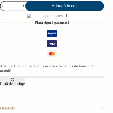
Cantitate
Adaugă în coș
Registru
A4
Daco
,
Plată sigură garantată
192file,
70g/mp,
coperta
cartonata,
dictando/matematica
Culori
asortate
Adaugă
1.500,00
lei
în plus pentru a beneficia de transport
gratuit!
Listă de dorințe
Descriere