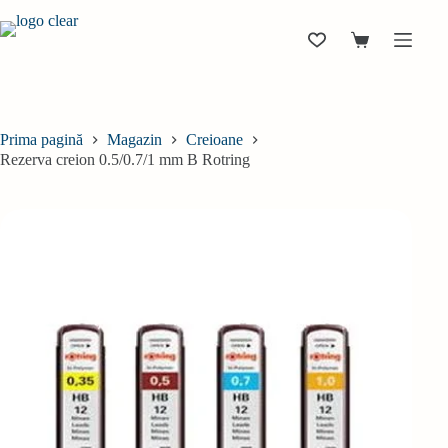
Sari
la
conținut
Coș
de
cumpărături
Prima pagină
Magazin
Creioane
Rezerva creion 0.5/0.7/1 mm B Rotring