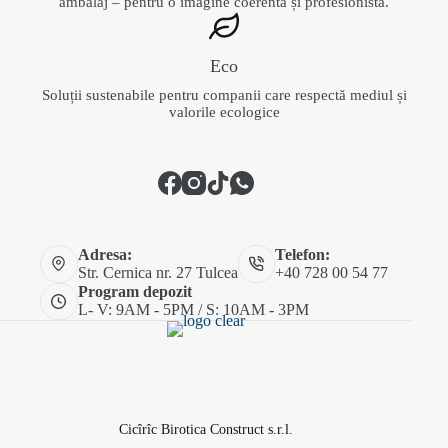
ambalaj – pentru o imagine coerentă și profesionistă.
Eco
Soluții sustenabile pentru companii care respectă mediul și
valorile ecologice
Adresa:
Telefon:
Str. Cernica nr. 27 Tulcea
+40 728 00 54 77
Program depozit
L- V: 9AM - 5PM / S: 10AM - 3PM
Cicîrîc Birotica Construct s.r.l.