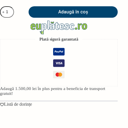
Cantitate
Adaugă în coș
Rezerva
creion
0.5/0.7/1
mm
B
Rotring
Plată sigură garantată
Adaugă
1.500,00
lei
în plus pentru a beneficia de transport
gratuit!
Listă de dorințe